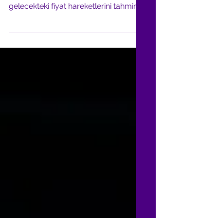
Yatırım yaparken doğru kararlar
almak, piyasayı anlamak ve
gelecekteki fiyat hareketlerini tahmin
etmek için iki temel analiz yöntemi...